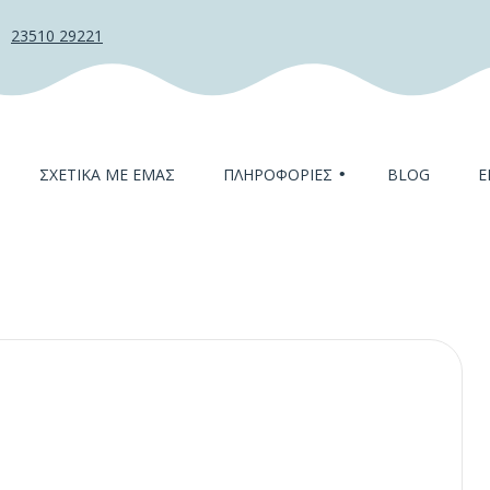
23510 29221
ΣΧΕΤΙΚΆ ΜΕ ΕΜΆΣ
ΠΛΗΡΟΦΟΡΊΕΣ
BLOG
Ε
Η ομάδα μας
Τα τμήματα
Δραστηριότητες
Παροχές
Συχνές ερωτήσεις