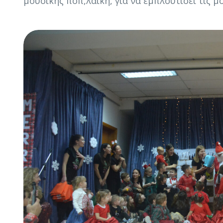
μουσικής ποπ,λαική, για να εμπλουτίσει τις μ