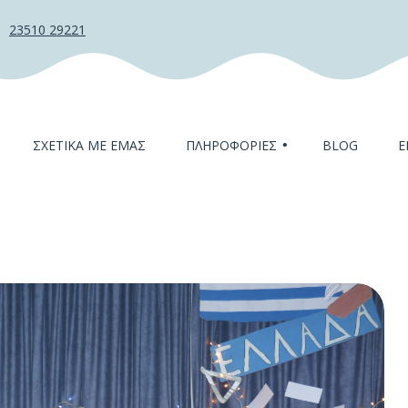
23510 29221
ΣΧΕΤΙΚΆ ΜΕ ΕΜΆΣ
ΠΛΗΡΟΦΟΡΊΕΣ
BLOG
Ε
Η ομάδα μας
Τα τμήματα
Δραστηριότητες
Παροχές
Συχνές ερωτήσεις